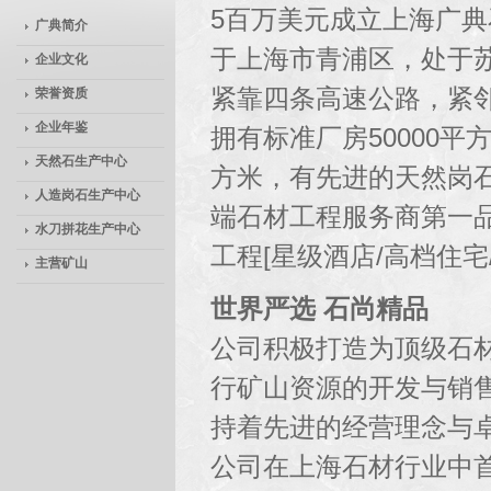
5百万美元成立上海广
广典简介
于上海市青浦区，处于
企业文化
紧靠四条高速公路，紧
荣誉资质
企业年鉴
拥有标准厂房50000平
天然石生产中心
方米，有先进的天然岗石
人造岗石生产中心
端石材工程服务商第一
水刀拼花生产中心
工程[星级酒店/高档住宅
主营矿山
世界严选 石尚精品
公司积极打造为顶级石
行矿山资源的开发与销
持着先进的经营理念与卓
公司在上海石材行业中首